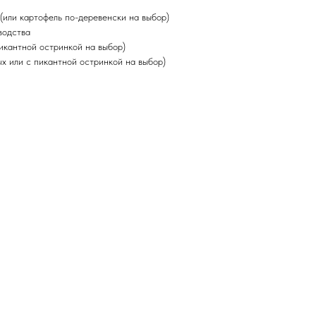
(или картофель по-деревенски на выбор)
водства
пикантной остринкой на выбор)
х или с пикантной остринкой на выбор)